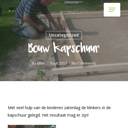
Skip
Menu
to
main
content
Uncategorized
Bouw kapschuur
By
ellen
9 juli 2017
No Comments
Met veel hulp van de kinderen zaterdag de klinkers in de
kapschuur gelegd. Het resultaat mag er zijn!