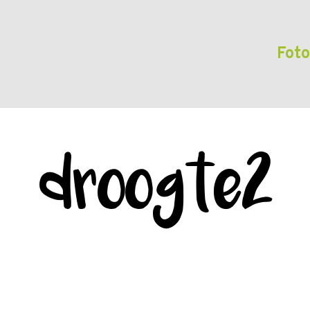
Foto
droogte2